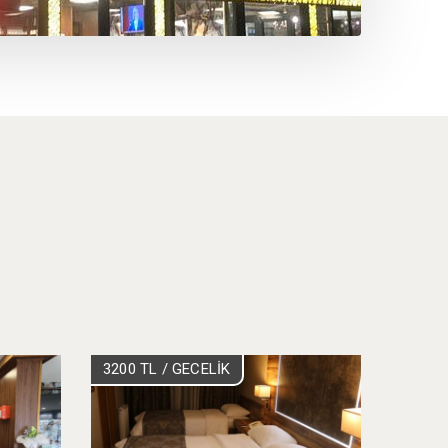
3200 TL
/ GECELİK