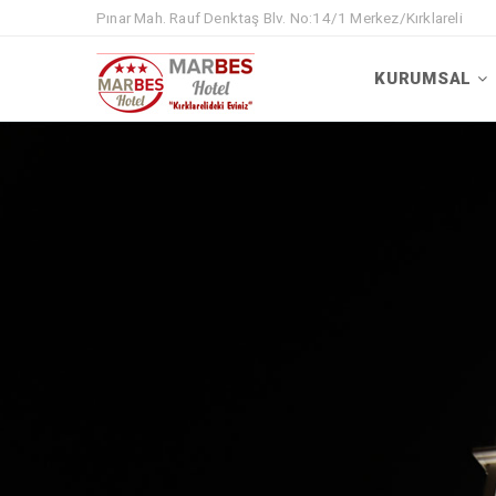
Pınar Mah. Rauf Denktaş Blv. No:14/1 Merkez/Kırklareli
KURUMSAL