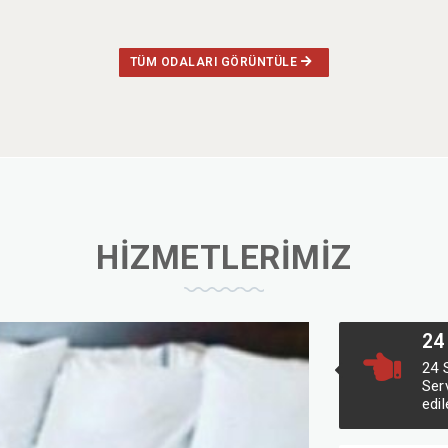
TÜM ODALARI GÖRÜNTÜLE
HİZMETLERİMİZ
24
24 
Ser
edil