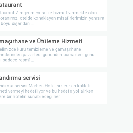
staurant
taurant Zengin menüsü ile hizmet vermekte olan
toranımız, otelde konaklayan misafirlerimizin yanısıra
boyu dışarıdan ...
maşırhane ve Ütüleme Hizmeti
elimizde kuru temizleme ve çamaşırhane
metlerinden pazartesi gününden cumartesi günü
l sadece resmî ...
andırma servisi
ndırma servisi Marbes Hotel sizlere en kaliteli
meti vermeyi hedefliyor ve bu hedefe yol alırken
ere bir hotelin sunabileceği her ...