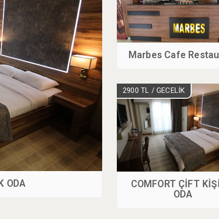
Marbes Cafe Restau
2900 TL
/ GECELİK
K ODA
COMFORT ÇİFT KİŞ
ODA