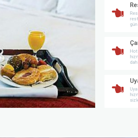
Re
Res
res
gün 
Ça
Hot
hiz
dahi
Uy
Uya
hiz
sizl