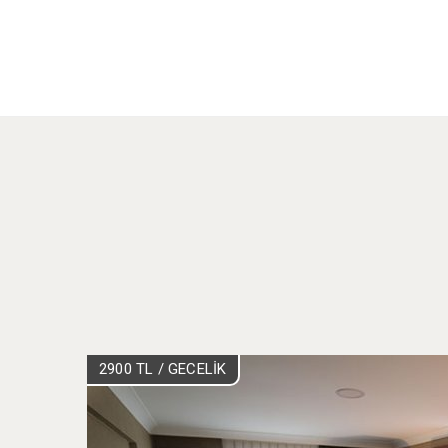
2900 TL
/ GECELİK