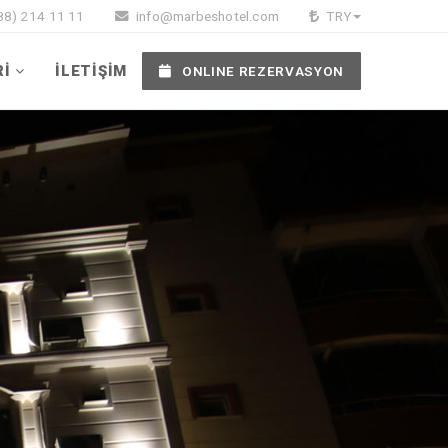
88) 214 11 11
info@marbeshotel.com
TRY
Rİ
İLETİŞİM
ONLINE REZERVASYON