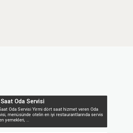
 Saat Oda Servisi
Saat Oda Servisi Yirmi dört saat hizmet veren Oda
visi, menüsünde otelin en iyi restaurantlarında servis
en yemekleri, ...